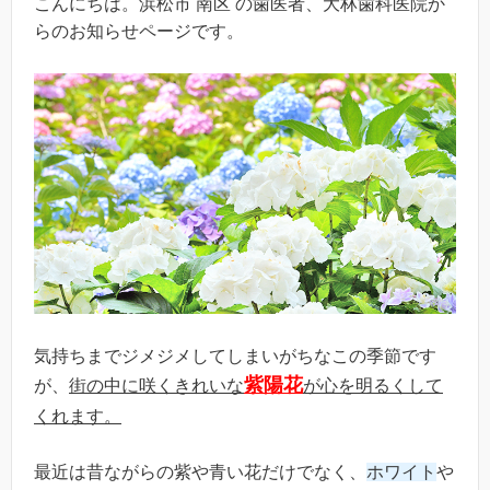
こんにちは。浜松市 南区 の歯医者、大林歯科医院か
らのお知らせページです。
気持ちまでジメジメしてしまいが
ちなこの季節です
紫陽花
が、
街の中に咲くきれいな
が心を明るくして
くれます。
最近は昔ながらの紫や青い花だけでなく、
ホワイト
や