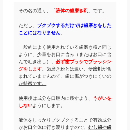
その名の通り、「
液体の歯磨き剤
」です。
ただし、
ブクブクするだけでは歯磨きをした
ことにはなりません
。
一般的によく使用されている歯磨き粉と同じ
ように、少量をお口に含み（またはお口に含
んで吐き出し）、
必ず歯ブラシで
ブラッシン
グ
をします
。歯磨き粉とは違い、
研磨剤
が含
まれていませんので、歯に傷がつきにくいの
が特徴です。
使用後は成分を口腔内に残すよう、
うがいを
しない
ようにします。
液体をしっかりブクブクすることで有効成分
がお口全体に行き渡りますので、
むし歯
や
歯