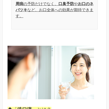
周病
の予防だけでなく、
口臭予防
や
お口のネ
バツキ
など、お口全体への効果が期待できま
す。